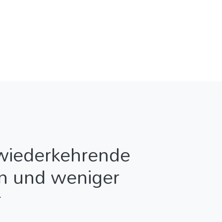
wiederkehrende
n und weniger
r