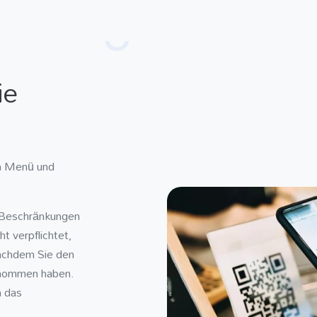
ie
in Menü und
r Beschränkungen
t verpflichtet,
nachdem Sie den
enommen haben.
n das