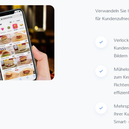
Verwandeln Sie I
für Kundenzufried
Verlock
Kunden 
Bildern
Mühelo
zum Kin
Richten
effizie
Mehrspr
Ihrer K
Smart- 